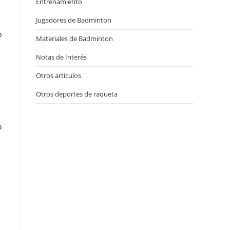
Entrenamiento
(7)
Jugadores de Badminton
(14)
o
Materiales de Badminton
(18)
Notas de Interés
(16)
Otros artículos
(23)
Otros deportes de raqueta
(15)
o