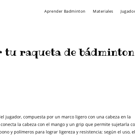
Aprender Badminton
Materiales
Jugado
tu raqueta de bádminton 
riales de Badminton
>
¿Cómo mantener tu raqueta de bádminton en bue
el jugador, compuesta por un marco ligero con una cabeza en la
ue conecta la cabeza con el mango y un grip que permite sujetarla c
no y polímeros para lograr ligereza y resistencia; según el uso, e