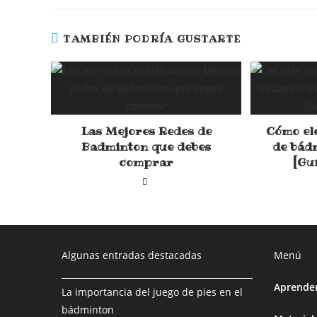
TAMBIÉN PODRÍA GUSTARTE
Las Mejores Redes de
Cómo ele
Badminton que debes
de bád
comprar
[Gu
Algunas entradas destacadas
Menú
Aprende
La importancia del juego de pies en el
bádminton