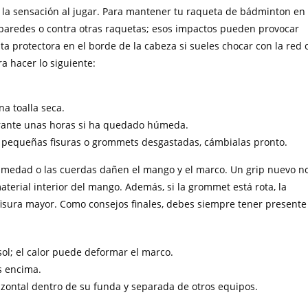
n la sensación al jugar. Para mantener tu raqueta de bádminton en
s paredes o contra otras raquetas; esos impactos pueden provocar
ta protectora en el borde de la cabeza si sueles chocar con la red 
a hacer lo siguiente:
na toalla seca.
durante unas horas si ha quedado húmeda.
es pequeñas fisuras o grommets desgastadas, cámbialas pronto.
 humedad o las cuerdas dañen el mango y el marco. Un grip nuevo n
aterial interior del mango. Además, si la grommet está rota, la
fisura mayor. Como consejos finales, debes siempre tener presente
ol; el calor puede deformar el marco.
s encima.
rizontal dentro de su funda y separada de otros equipos.