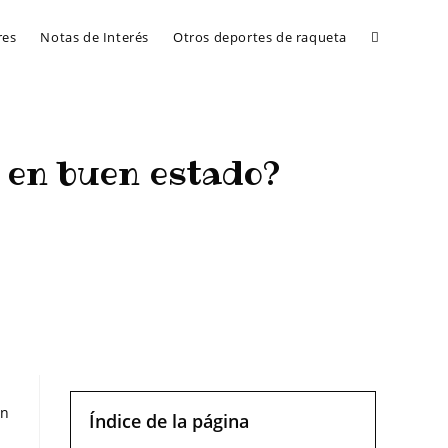
res
Notas de Interés
Otros deportes de raqueta
en buen estado?
n estado?
on
Índice de la página
l