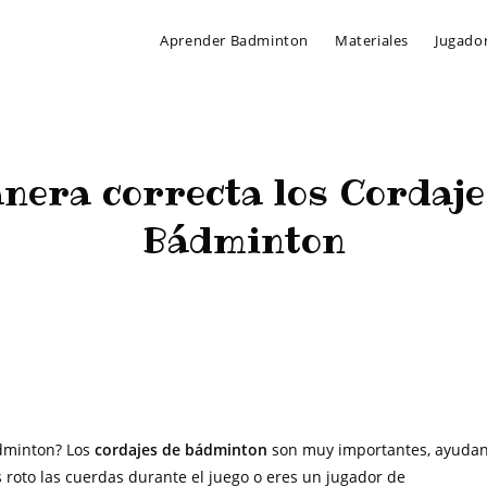
Aprender Badminton
Materiales
Jugado
nera correcta los Cordaje
Bádminton
 de Badminton
>
Cómo elegir de manera correcta los Cordajes de tu raque
ádminton? Los
cordajes de bádminton
son muy importantes, ayuda
 roto las cuerdas durante el juego o eres un jugador de