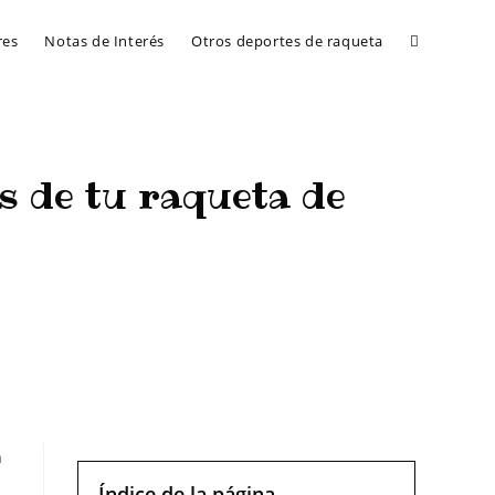
res
Notas de Interés
Otros deportes de raqueta
s de tu raqueta de
ta de Bádminton
n
Índice de la página