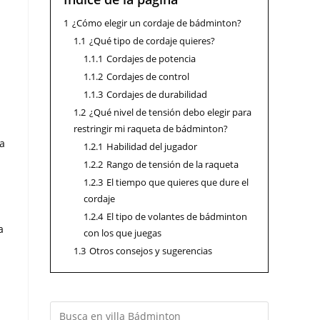
1
¿Cómo elegir un cordaje de bádminton?
1.1
¿Qué tipo de cordaje quieres?
1.1.1
Cordajes de potencia
1.1.2
Cordajes de control
1.1.3
Cordajes de durabilidad
1.2
¿Qué nivel de tensión debo elegir para
restringir mi raqueta de bádminton?
ya
1.2.1
Habilidad del jugador
1.2.2
Rango de tensión de la raqueta
1.2.3
El tiempo que quieres que dure el
cordaje
1.2.4
El tipo de volantes de bádminton
a
con los que juegas
1.3
Otros consejos y sugerencias