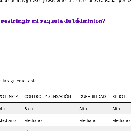
idad son más gruesos y resistentes a las tensiones causadas por lo
a restringir mi raqueta de bádminton?
 la siguiente tabla:
POTENCIA
CONTROL Y SENSACIÓN
DURABILIDAD
REBOTE
Alto
Bajo
Alto
Alto
Mediano
Mediano
Mediano
Mediano