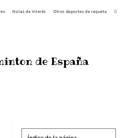
res
Notas de Interés
Otros deportes de raqueta
minton de España
e España
Índice de la página