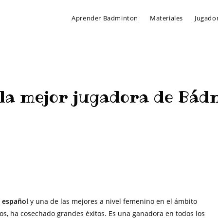
Aprender Badminton
Materiales
Jugado
 la mejor jugadora de Bád
gadores de Badminton
>
Carolina Marín, la mejor jugadora de Bádminton d
 español
y una de las mejores a nivel femenino en el ámbito
ños, ha cosechado grandes éxitos. Es una ganadora en todos los