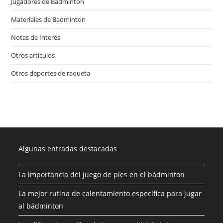
Jugadores de Badminton
(14)
Materiales de Badminton
(18)
Notas de Interés
(16)
Otros artículos
(23)
Otros deportes de raqueta
(15)
Algunas entradas destacadas
La importancia del juego de pies en el bádminton
La mejor rutina de calentamiento específica para jugar
al bádminton