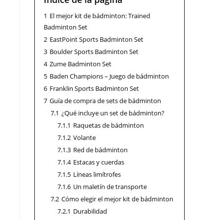
1
El mejor kit de bádminton: Trained
Badminton Set
2
EastPoint Sports Badminton Set
3
Boulder Sports Badminton Set
4
Zume Badminton Set
5
Baden Champions – Juego de bádminton
6
Franklin Sports Badminton Set
7
Guía de compra de sets de bádminton
7.1
¿Qué incluye un set de bádminton?
7.1.1
Raquetas de bádminton
7.1.2
Volante
7.1.3
Red de bádminton
7.1.4
Estacas y cuerdas
7.1.5
Líneas limítrofes
7.1.6
Un maletín de transporte
7.2
Cómo elegir el mejor kit de bádminton
7.2.1
Durabilidad