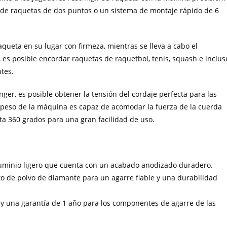
 de raquetas de dos puntos o un sistema de montaje rápido de 6
queta en su lugar con firmeza, mientras se lleva a cabo el
es posible encordar raquetas de raquetbol, tenis, squash e inclus
tes.
er, es posible obtener la tensión del cordaje perfecta para las
peso de la máquina es capaz de acomodar la fuerza de la cuerda
ta 360 grados para una gran facilidad de uso.
aluminio ligero que cuenta con un acabado anodizado duradero.
to de polvo de diamante para un agarre fiable y una durabilidad
 y una garantía de 1 año para los componentes de agarre de las