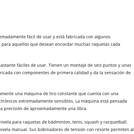
emadamente fácil de usar y está fabricada con algunos
l para aquellos que desean encordar muchas raquetas cada
astante fáciles de usar. Tienen un montaje de seis puntos y unas
ricada con componentes de primera calidad y da la sensación de
amente una máquina de tiro constante que cuenta con una
ectrónicos extremadamente sensibles. La máquina está pensada
na precisión de aproximadamente una libra.
vela para raquetas de bádminton, tenis, squash y racquetball.
nivela manual. Sus bobinadores de tensión con resorte permiten al