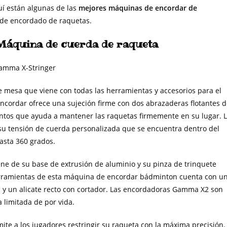
quí están algunas de las
mejores máquinas de encordar de
 de encordado de raquetas.
Máquina de cuerda de raqueta
 mesa que viene con todas las herramientas y accesorios para el
cordar ofrece una sujeción firme con dos abrazaderas flotantes d
ntos que ayuda a mantener las raquetas firmemente en su lugar. 
 su tensión de cuerda personalizada que se encuentra dentro del
asta 360 grados.
ne de su base de extrusión de aluminio y su pinza de trinquete
herramientas de esta máquina de encordar bádminton cuenta con u
s y un alicate recto con cortador. Las encordadoras Gamma X2 son
 limitada de por vida.
ite a los jugadores restringir su raqueta con la máxima precisión.