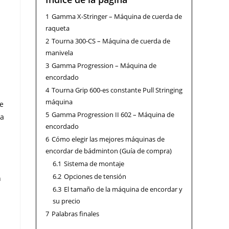
1
Gamma X-Stringer – Máquina de cuerda de
raqueta
2
Tourna 300-CS – Máquina de cuerda de
manivela
3
Gamma Progression – Máquina de
encordado
4
Tourna Grip 600-es constante Pull Stringing
máquina
e
5
Gamma Progression II 602 – Máquina de
La
encordado
6
Cómo elegir las mejores máquinas de
encordar de bádminton (Guía de compra)
6.1
Sistema de montaje
6.2
Opciones de tensión
n
6.3
El tamaño de la máquina de encordar y
su precio
7
Palabras finales