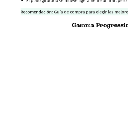
El plato giratorio se mueve ligeramente al tirar, pero
Recomendación:
Guía de compra para elegir las mejor
Gamma Progressio