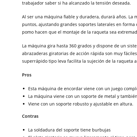
trabajador saber si ha alcanzado la tensión deseada.
Al ser una máquina fiable y duradera, durará años. La
puntos, ajustando grandes soportes laterales en forma d
pomo hacen que el montaje de la raqueta sea extrema
La máquina gira hasta 360 grados y dispone de un sistem
abrazaderas giratorias de acción rápida son muy fácile
superrápido tipo leva facilita la sujeción de la raqueta
Pros
Esta máquina de encordar viene con un juego compl
La máquina viene con un soporte de metal y también 
Viene con un soporte robusto y ajustable en altura.
Contras
La soldadura del soporte tiene burbujas