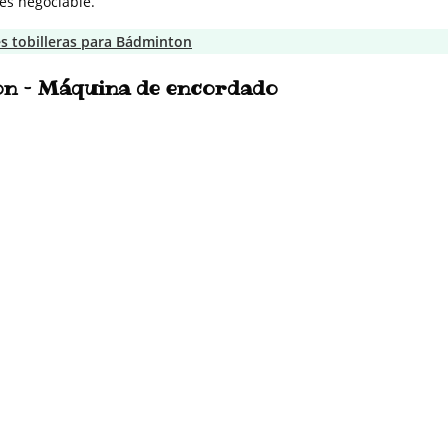
 es negociable.
es tobilleras para Bádminton
n – Máquina de encordado